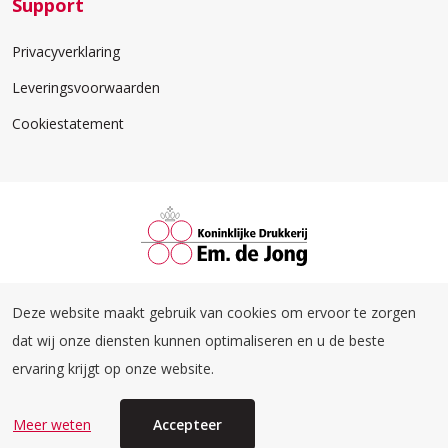
Support
Privacyverklaring
Leveringsvoorwaarden
Cookiestatement
Familiedrukwerk
Em. de Jong direct
Deze website maakt gebruik van cookies om ervoor te zorgen
dat wij onze diensten kunnen optimaliseren en u de beste
Uitgeverij Em. de Jong
ervaring krijgt op onze website.
© 2026 Koninklijke Drukkerij Em. De Jong
Meer weten
Accepteer