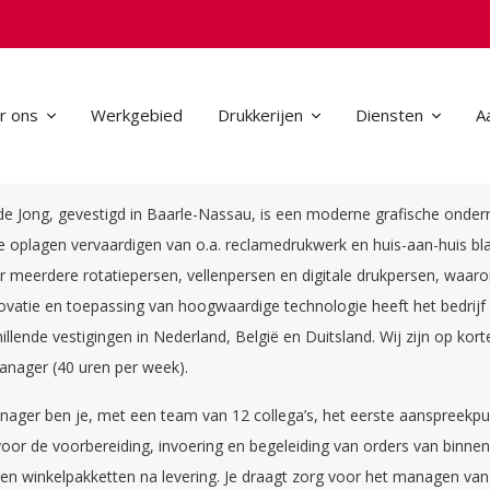
r ons
Werkgebied
Drukkerijen
Diensten
A
dermanager
 de Jong, gevestigd in Baarle-Nassau, is een moderne grafische onde
ote oplagen vervaardigen van o.a. reclamedrukwerk en huis-aan-huis bl
er meerdere rotatiepersen, vellenpersen en digitale drukpersen, waaro
vatie en toepassing van hoogwaardige technologie heeft het bedrijf 
llende vestigingen in Nederland, België en Duitsland. Wij zijn op kor
nager (40 uren per week).
ger ben je, met een team van 12 collega’s, het eerste aanspreekpunt
voor de voorbereiding, invoering en begeleiding van orders van binne
 en winkelpakketten na levering. Je draagt zorg voor het managen va