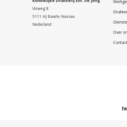
Koninklijke Drukkerij Em. De Jong
Werkge
Visweg 8
Drukker
5111 HJ Baarle-Nassau
Dienst
Nederland
Over o
Contac
Fa