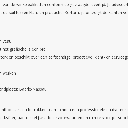
n van de winkelpakketten conform de gevraagde levertijd. Je advisee
 de spil tussen klant en productie. Kortom, je ontzorgt de klanten vo
niveau
t het grafische is een pré
terk en beschikt over een zelfstandige, proactieve, klant- en service
an werken
tandplaats: Baarle-Nassau
 enthousiast en betrokken team binnen een professionele en dynami
erksfeer, aantrekkelijke arbeidsvoorwaarden en ruimte voor persoonli