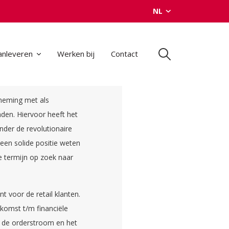
NL
anleveren
Werken bij
Contact
rneming met als
aden. Hiervoor heeft het
nder de revolutionaire
een solide positie weten
te termijn op zoek naar
 voor de retail klanten.
nkomst t/m financiële
n de orderstroom en het